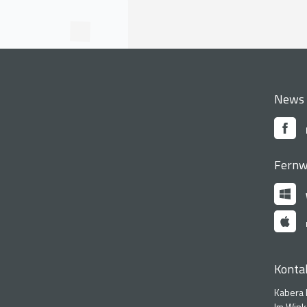
News
Fernw
Konta
Kabera
Im Wink