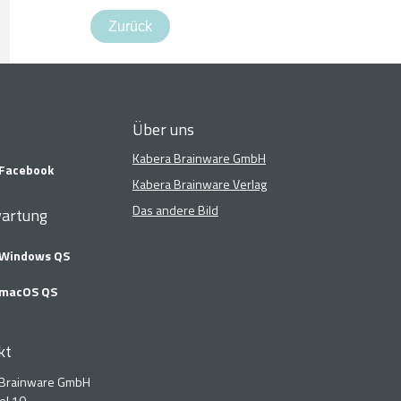
Zurück
Über uns
Kabera Brainware GmbH
Facebook
Kabera Brainware Verlag
Das andere Bild
artung
Windows QS
macOS QS
kt
 Brainware GmbH
el 10