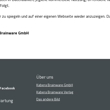
folgt.
er zu spiegeln und auf einer eigenen Webseite wieder anzuzeigen. 
 Brainware GmbH
Über uns
Kabera Brainware GmbH
Facebook
Kabera Brainware Verlag
Das andere Bild
artung